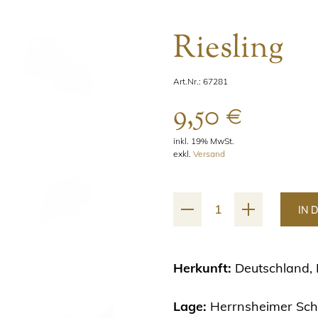
Riesling
Art.Nr.:
67281
9,50
€
inkl. 19% MwSt.
exkl.
Versand
Riesling
Alternative:
IN 
Menge
Herkunft:
Deutschland,
Lage:
Herrnsheimer Sch