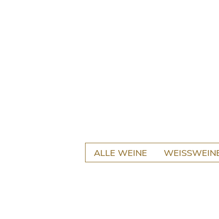
Weiter
zum
Inhalt
ALLE WEINE
WEISSWEIN