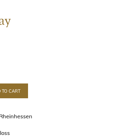
ay
 TO CART
 Rheinhessen
loss